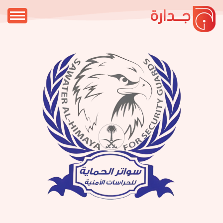
جــدارة