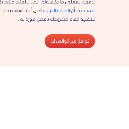
ندعهم يفعلون ما يفعلونه , نحن لا نهتم فقط بت
البيع
حيث أن
الصيانة الدورية
هي أحد أسباب نجاح الم
للتقنية اتمام مشروعك بأفضل صورة له .
تواصل عبر الواتس اب
تواصل عبر الواتس اب