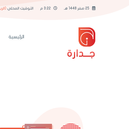
25 صفر 1448 هـ
3:22 م
التوقيت المحلي
(الري
الرئيسية
جــدارة