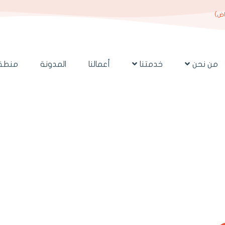
اض)
من نحن
خدمتنا
أعمالنا
المدونة
منطقة