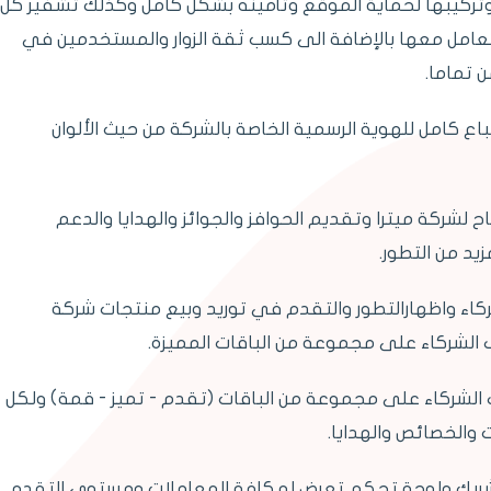
م شهادة الأمان ال SSL وتركيبها لحماية الموقع وتأمينه بشكل كامل وكذلك تشفير كل
لمتعامل معها بالإضافة الى كسب ثقة الزوار والمستخدمين في
 تماما.
 كامل للهوية الرسمية الخاصة بالشركة من حيث الألوان
ح لشركة ميترا وتقديم الحوافز والجوائز والهدايا والدعم
د من التطور.
كاء واظهارالتطور والتقدم في توريد وبيع منتجات شركة
لشركاء على مجموعة من الباقات المميزة.
لشركاء على مجموعة من الباقات (تقدم - تميز - قمة) ولكل
والخصائص والهدايا.
ريك ولوحة تحكم تعرض له كافة المعاملات ومستوى التقدم