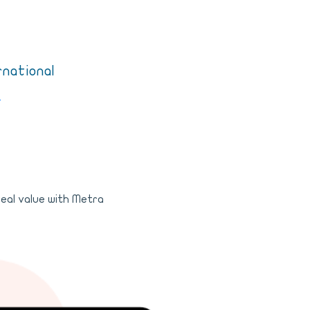
rnational
ت
al value with Metra.