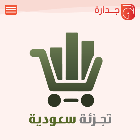
جــدارة