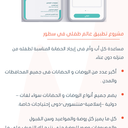
مشروع تطبيق عالم طفلي في سطور
مساعدة كل أب وأم فى إيجاد الحضانة المناسبة لطفله من
منزله دون عناء.
أكبر عدد من الروضات و الحضانات فى جميع المحافظات
والمدن .
يضم جميع أنواع الروضات و الحضانات سواء لغات –
دولية –إسلامية-منتسورى-ذوى إحتياجات خاصة.
كل ما يميز كل روضة والمواعيد وسن القبول
والمصروفات وصور للروضة حتى نتيح لك التعرف على ما