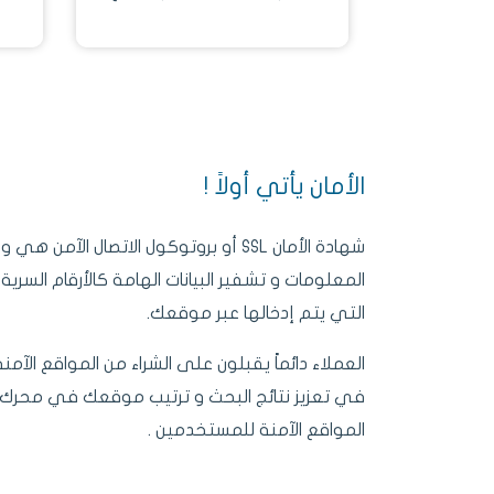
تمكين اصدارات IPv6 التي
الب
تضمن سرعة استجابة عالية
لتحميل صفحات الموقع .‬
الأمان يأتي أولاً !
شهادة الأمان SSL أو بروتوكول الاتصال ا
المعلومات و تشفير البيانات الهامة كالأرقام السرية
التي يتم إدخالها عبر موقعك.
في تعزيز نتائج البحث و ترتيب موقعك في محرك ا
المواقع الآمنة للمستخدمين .