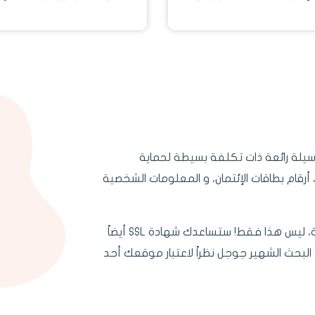
رمجيات أيضاً للحماية وتشفير
مجهود ويتم الانتهاء من
البيانات بأفضل صورة
الطلب في خلال نصف ساع
من وقت الشراء ‬.
لآمن هي وسيلة رائعة ذات تكلفة بسيطة لحماية
، أرقام بطاقات الإئتمان، و المعلومات الشخصية
العملاء دائماً يقبلون على الشراء من المواقع الآمنة، ليس هذا فقط! ستساعدك شهادة SSL أيضاً
لبحث الشهير جوجل نظراً لاعتبار موقعك أحد