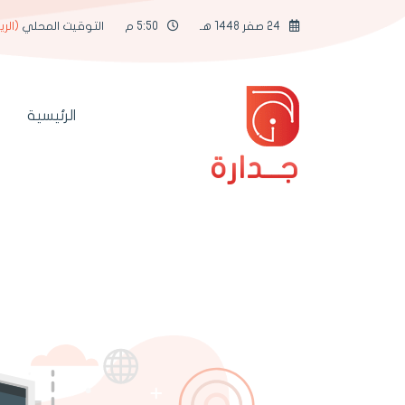
24 صفر 1448 هـ
5:50 م
التوقيت المحلي
(الر
الرئيسية
جــدارة