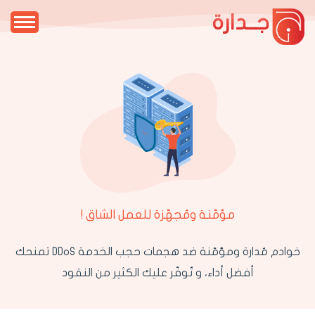
جــدارة
مؤمّنة ومُجهّزة للعمل الشاق !
خوادم مُدارة ومؤمّنة ضد هجمات حجب الخدمة DDoS تمنحك
أفضل أداء، و تُوفّر عليك الكثير من النقود