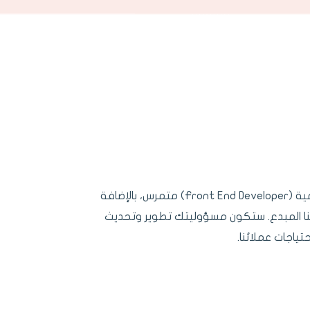
نحن في شركة جدارة نبحث عن مطور واجهات أمامية (Front End Developer) متمرس، بالإضافة
نا المبدع. ستكون مسؤوليتك تطوير وتحديث
ياجات عملائنا.