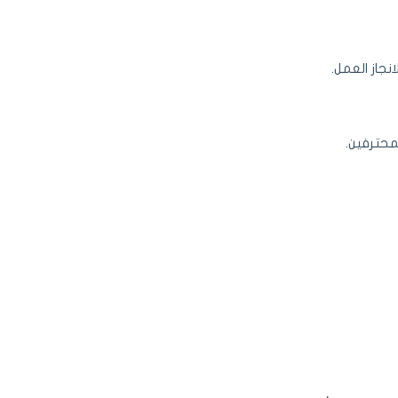
جاز العمل.
حترفين.