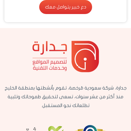
دع خبير يتواصل معك
دع خبير يتواصل معك
جدارة، شركة سعودية مُرخصة، تقوم بأنشطتها بمنطقة الخليج
منذ أكثر من عشر سنوات، تسعى لتحقيق طموحاتك وتلبية
تطلعاتك نحو المستقبل.