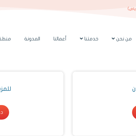
رياض)
من نحن
خدمتنا
أعمالنا
المدونة
منطقة
ن
للمز
دع
دع