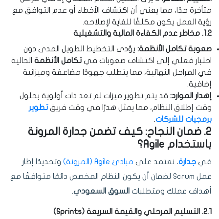
متأخرة جدًا، مما يعني أن اكتشاف الأخطاء أو عدم التوافق مع
رؤية العمل يكون مكلفًا للغاية لإصلاحه.
1.2. مخاطر عدم الكفاءة المالية والتشغيلية
صعوبة تكامل الأنظمة:
يؤدي التخطيط الطويل المدى دون
اختبار فعلي إلى اكتشاف صعوبات في
تكامل الأنظمة
الحالية
في المراحل النهائية، مما يتطلب جهودًا مضاعفة وميزانية
إضافية.
إهدار الموارد:
قد يتم تطوير ميزات لم تعد ذات أولوية بحلول
وقت إطلاق النظام، مما يمثل هدرًا في وقت فريق
تطوير
برمجيات للشركات
.
2. ضمان النجاح: كيف تضمن جدارة المرونة
باستخدام Agile؟
في
جدارة
، نعتمد على
مبادئ Agile (المرونة)
وتحديدًا إطار
عمل Scrum لضمان أن يكون النظام المخصص دائمًا متوافقًا مع
أهداف عملك ومتطلبات
السوق السعودي
.
2.1. التسليم المرحلي والقيمة السريعة (Sprints)