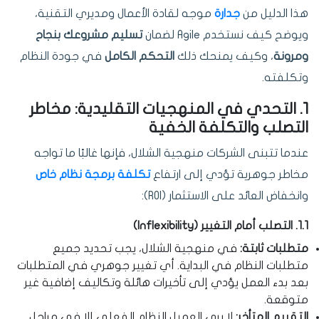
هذا الدليل من
جدارة
موجه لقادة الأعمال ومديري التقنية،
ويوضح كيف نستخدم Agile لضمان
تسليم مشروعك بنجاح
ومرونة
، وكيف يمنحك ذلك
التحكم الكامل
في جودة النظام
وتكلفته.
1. التحدي في المنهجيات التقليدية: مخاطر
التصلب والتكلفة الخفية
عندما تتبنى الشركات منهجية الشلال، فإنها غالبًا ما تواجه
مخاطر جوهرية تؤدي إلى ارتفاع
تكلفة برمجة نظام خاص
وانخفاض العائد على الاستثمار (ROI):
1.1. التصلب أمام التغيير (Inflexibility)
متطلبات ثابتة:
في منهجية الشلال، يجب تحديد جميع
متطلبات النظام في البداية. أي تغيير جوهري في المتطلبات
بعد بدء العمل يؤدي إلى تأخيرات هائلة وتكاليف إضافية غير
متوقعة.
التقييم المتأخر:
لا يرى العميل النظام الفعلي إلا في مراحل