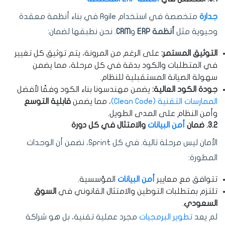
جدارة
متخصصة في استخدام Agile في بناء أنظمة معقدة
وحيوية مثل
أنظمة ERP
و
CRM
. نحن نطبقها لضمان:
التوثيق المستمر:
على الرغم من المرونة، يتم توثيق كل تغيير
في المتطلبات والكود بدقة في كل مرحلة، مما يضمن
سهولة الصيانة المستقبلية للنظام.
جودة الكود العالية:
يضمن مهندسونا بناء الكود وفقًا لأفضل
الممارسات التقنية (Clean Code)
، مما يضمن
قابلية التوسع
وأمن النظام على المدى الطويل.
3.2. ضمان
أمن البيانات
والامتثال في كل دورة
الأمان ليس مرحلة تالية. في كل Sprint، نضمن أن الوحدات
المطورة:
تتوافق مع معايير
أمن البيانات
المؤسسية.
تلتزم بمتطلبات التوطين والامتثال القانوني في
السوق
السعودي
.
لم يعد
تطوير البرمجيات
مجرد عملية تقنية، بل هو شراكة