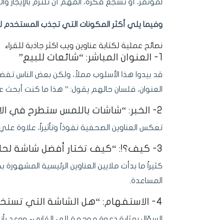
لمؤتمر، أو تشجع فكرة، المهم أن تلتزم بالإيجاز 
وفيما يلي أكثر المكونات التي تجذب المستخدم ل
نصائح عملية لكتابة عناوين ويب اكثر جاذبة للقراء
1- العنوان المباشر: “شائعات للبيع”
قد بيدوا هذا الأسلوب مملاً، ولكن بعض الناس تفض
العنوان، فلسان حالهم يقول: ” هذا ما كنت أبحث ع
2- الخبر: “شاشات باللمس ستطرح في الاسواق لأول مرة في إبريل”
تعكس العناوين الصحفية نفوذاً وتأثيراً، علاوة عل
3- كيف؟!: “كيف تختار أفضل شاشة لحاسوبك”
كثيراً ما بدأت ملايين العناوين الرئيسية المشهور
المساعدة.
4- الاستفهام: “هل الشاشة التي تستخدمها هي الأنسب لإحتياجاتك؟”
السؤال بمثابة دعوة موجهة إلي القاريء ووعد بأنه 