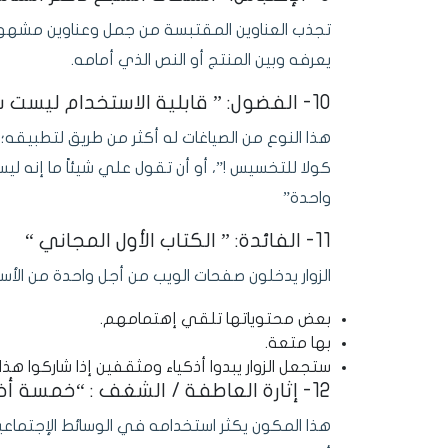
تجذب العناوين المقتبسة من جمل وعناوين مشهورة إ
يعرفه وبين المنتج أو النص الذي أمامه.
10- الفضول: ” قابلية الاستخدام ليست شيئاً تشتريه مرة واحدة”
هذا النوع من الصياغات له أكثر من طريق لتطبيقه
كولا للتخسيس !”، أو أن تقول علي شيئاً ما إنه ليس
واحدة”
11- الفائدة: ” الكتاب الأول المجاني “
الزوار يدخلون صفحات الويب من أجل واحدة من الأسبا
بعض محتوياتها تلقي إهتمامهم.
بها متعة.
ستجعل الزوار يبدوا أذكياء ومثقفين إذا شاركوا ه
12- إثارة العاطفة / الشغف : “خمسة أخطاء قاتلة لأي متجر إلكتروني على الويب”
هذا المكون يكثر استخدامه في الوسائط الإجتماع