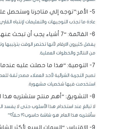
5- الأمر:”توجه إلي متاجرنا وستحصل على أفضل العروض والخصومات”
عادة ما تجذب التوجيهات والتعليمات لإنتباه القاريء
6- القائمة: “7 أشياء يجب أن تبحث عنها في شاشة الحاسوب قبل شرائها”
يفضل كثيرون الارقام لأنها تختصر الوقت بترتيبها 
من النتائج والخطوات العملية.
7- التوصية: “هذا ما حصلت عليه عندما اشتريت شاشتي من هنا”
تصبح التجربة الشرائية لأحد العملاء مصدر ثقة للعم
استخدمت فيها شخصيات مشهورة.
8- التشويق: “أهم منتج ستشتريه هذا العام”
لا تبالغ عند استخدام هذا الأسلوب حتى لا يفسد الع
سأشتريه هذا العام هو شاشة حاسوب؟! حقاً؟”
9- الإقتباس: “السمات السبع لأكثر الشاشات فاعلية”