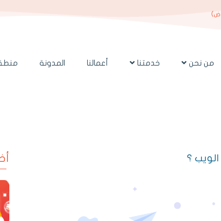
اض)
من نحن
خدمتنا
أعمالنا
المدونة
منطقة
 الويب ؟
أخ