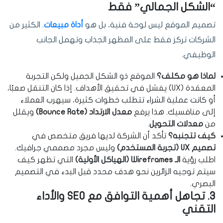
“الشكل الجمالي” فقط
تصميم الموقع ليس لوحة فنية، بل هو
أداة مبيعات
. الكثير من
الشركات تركز فقط على المظهر الجذاب وتهمل الجانب
الوظيفي.
لماذا هو مكلف؟
الموقع ذو الشكل الجميل ولكن التجربة
المعقدة (UX) يفشل في تحقيق الأهداف. إذا كان التنقل صعبًا،
أو كانت عملية الشراء تتطلب خطوات كثيرة، سيهرب العملاء
إلى منافسيك. هذا يرفع
معدل الارتداد (Bounce Rate)
ويقلل
من
معدلات التحويل
.
كيف تتجنبه؟
تأكد أن الشركة لديها فريق متخصص في
تصميم UX (تجربة المستخدم)
وليس مجرد مصممي جرافيك.
اطلب رؤية
الـ Wireframes (الهياكل الأولية)
التي تظهر كيف
سيتم توجيه الزائرين نحو هدف محدد قبل البدء في التصميم
البصري.
3. تجاهل أهمية التوافق مع SEO والأداء
التقني