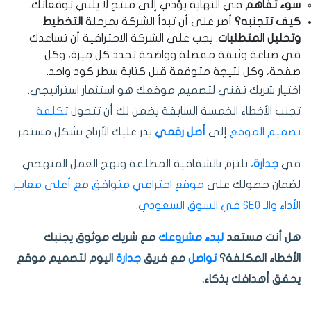
سوء تفاهم
في النهاية يؤدي إلى منتج لا يلبي توقعاتك.
كيف تتجنبه؟
أصر على أن تبدأ الشركة بمرحلة
التخطيط
وتحليل المتطلبات
. يجب على الشركة الاحترافية أن تساعدك
في صياغة وثيقة مفصلة وواضحة تحدد كل ميزة، وكل
صفحة، وكل نتيجة متوقعة قبل كتابة سطر كود واحد.
اختيار شريك تقني لتصميم موقعك هو استثمار استراتيجي.
تجنب الأخطاء الخمسة السابقة يضمن لك أن تتحول
تكلفة
تصميم الموقع
إلى
أصل رقمي
يدر عليك الأرباح بشكل مستمر.
في
جدارة
، نلتزم بالشفافية المطلقة ونهج العمل المنهجي
لضمان حصولك على
موقع احترافي متوافق مع أعلى معايير
الأداء والـ SEO في السوق السعودي
.
هل أنت مستعد
لبدء مشروعك
مع شريك موثوق يجنبك
الأخطاء المكلفة؟
تواصل
مع فريق
جدارة
اليوم لتصميم موقع
يحقق أهدافك بذكاء.