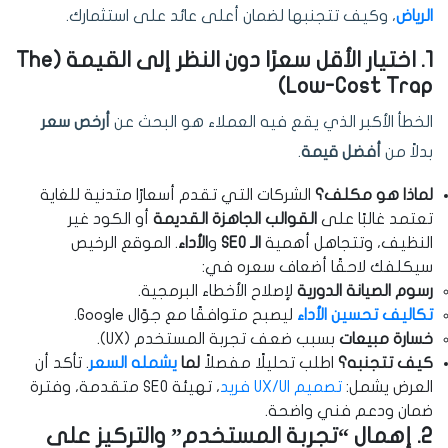
الرياض
، وكيف تتجنبها لضمان أعلى عائد على استثمارك.
1. اختيار الأقل سعرًا دون النظر إلى القيمة (The
Low-Cost Trap)
الخطأ الأكبر الذي يقع فيه العملاء هو البحث عن
أرخص سعر
بدلاً من
أفضل قيمة
.
لماذا هو مكلف؟
الشركات التي تقدم أسعارًا متدنية للغاية
تعتمد غالبًا على
القوالب الجاهزة القديمة
أو الكود غير
النظيف، وتتجاهل أهمية
الـ SEO
و
الأداء
. الموقع الرخيص
سيكلفك لاحقًا أضعاف سعره في:
رسوم الصيانة الدورية
لإصلاح الأخطاء البرمجية.
تكاليف تحسين الأداء
ليصبح متوافقًا مع جوّال Google.
خسارة مبيعات
بسبب ضعف تجربة المستخدم (UX).
كيف تتجنبه؟
اطلب تحليلًا مفصلاً
لما
يشمله السعر
. تأكد أن
العرض يشمل:
تصميم UX/UI فريد
، تهيئة SEO متقدمة، وفترة
ضمان ودعم فني واضحة.
2. إهمال “تجربة المستخدم” والتركيز على