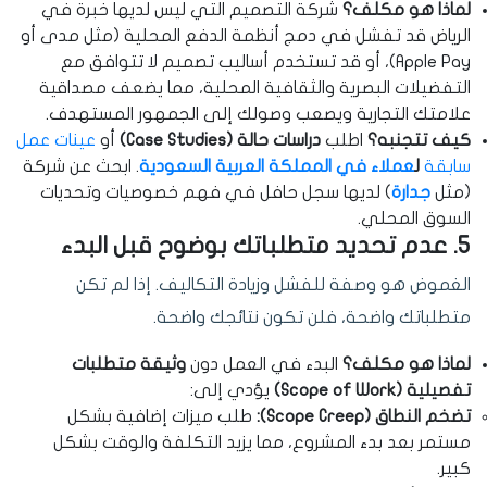
لماذا هو مكلف؟
شركة التصميم التي ليس لديها خبرة في
الرياض قد تفشل في دمج أنظمة الدفع المحلية (مثل مدى أو
Apple Pay)، أو قد تستخدم أساليب تصميم لا تتوافق مع
التفضيلات البصرية والثقافية المحلية، مما يضعف مصداقية
علامتك التجارية ويصعب وصولك إلى الجمهور المستهدف.
كيف تتجنبه؟
اطلب
دراسات حالة (Case Studies)
أو
عينات عمل
سابقة
ل
عملاء في المملكة العربية السعودية
. ابحث عن شركة
(مثل
جدارة
) لديها سجل حافل في فهم خصوصيات وتحديات
السوق المحلي.
5. عدم تحديد متطلباتك بوضوح قبل البدء
الغموض هو وصفة للفشل وزيادة التكاليف. إذا لم تكن
متطلباتك واضحة، فلن تكون نتائجك واضحة.
لماذا هو مكلف؟
البدء في العمل دون
وثيقة متطلبات
تفصيلية (Scope of Work)
يؤدي إلى:
تضخم النطاق (Scope Creep):
طلب ميزات إضافية بشكل
مستمر بعد بدء المشروع، مما يزيد التكلفة والوقت بشكل
كبير.