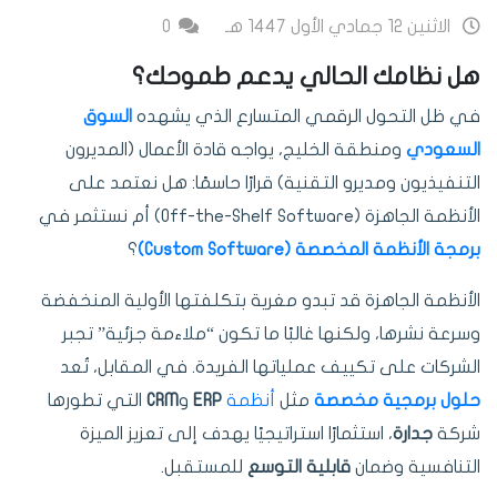
الاثنين 12 جمادي الأول 1447 هـ
0
هل نظامك الحالي يدعم طموحك؟
في ظل التحول الرقمي المتسارع الذي يشهده
السوق
السعودي
ومنطقة الخليج، يواجه قادة الأعمال (المديرون
التنفيذيون ومديرو التقنية) قرارًا حاسمًا: هل نعتمد على
الأنظمة الجاهزة (Off-the-Shelf Software) أم نستثمر في
برمجة الأنظمة المخصصة (Custom Software)
؟
الأنظمة الجاهزة قد تبدو مغرية بتكلفتها الأولية المنخفضة
وسرعة نشرها، ولكنها غالبًا ما تكون “ملاءمة جزئية” تجبر
الشركات على تكييف عملياتها الفريدة. في المقابل، تُعد
حلول برمجية مخصصة
مثل
أنظمة
ERP
و
CRM
التي تطورها
شركة
جدارة
، استثمارًا استراتيجيًا يهدف إلى تعزيز الميزة
التنافسية وضمان
قابلية التوسع
للمستقبل.