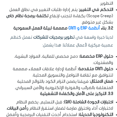
التطوير.
التحكم في التغيير:
يتم إدارة طلبات التغيير في نطاق العمل
(Scope Creep) بكفاءة لتجنب ارتفاع
تكلفة برمجة نظام خاص
بشكل غير متوقع.
3.2. بناء
أنظمة ERP و CRM
مصممة لبيئة العمل السعودية
لدينا خبرة واسعة في
تطوير برمجيات للشركات
تعمل كنظم
عصبية مركزية لأعمال عملائنا. هذا يشمل:
حلول ERP مخصصة:
دمج مخصص للمالية، الموارد البشرية،
والمشتريات.
حلول CRM متقدمة:
أنظمة لإدارة علاقات العملاء مصممة
لتتوافق مع ثقافة التواصل والتسويق المحلية.
ضمان الامتثال:
فريقنا يضمن التزام الكود باللوائح المحلية
المتعلقة بالضرائب والفوترة الإلكترونية والأمن السيبراني.
3.3. التركيز على الأمان والكفاءة التشغيلية
اختبارات الجودة الشاملة (QA):
قبل التسليم، يخضع النظام
لاختبارات أداء واختراق صارمة لضمان استقرار النظام و
أمن البيانات
.
التكنولوجيا الحديثة:
استخدام أحدث التقنيات البرمجية وأفضل