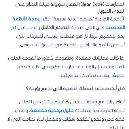
الممارسات (Clean Code) لضمان سهولة صيانة النظام على
المدى الطويل.
الأنظمة الجاهزة تمنحك “بداية سريعة”؛ لكن
برمجة الأنظمة
المخصصة
هي التي تمنحك
التحكم الكامل
والمستقبل. لم
يعد التخصيص ترفًا، بل هو متطلب أساسي للشركات التي
تسعى للنمو والتنافس بفاعلية في السوق السعودي.
إذا كانت عملياتك معقدة، وطموحك يتجاوز ما تقدمه الحلول
الصندوقية، فإن الوقت قد حان للتفكير في نظام مصمم
خصيصًا ليناسب بصمتك التشغيلية.
هل أنت مستعد لتمتلك التقنية التي تدعم رؤيتك؟
تواصل الآن مع
جدارة
. سنعمل كشريك استراتيجي لتحليل
تحدياتك، وتحديد متطلبات
حلول برمجية مخصصة
، وتقديم
خطة عمل وتقدير تكلفة شفاف ومفصل لبناء نظامك الذي لا
مثيل له.