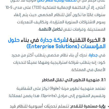
على الرغم من أن
تكلفة برمجة نظام خاص
الأولية قد تكون
أعلى، إلا أن التكلفة الإجمالية للملكية (TCO) على مدى 5-10
سنوات غالبًا ما تكون أقل للنظام المخصص. حيث يتم إلغاء
رسوم الاشتراكات السنوية المتزايدة، وتكاليف التعديلات
المستحيلة، وغرامات نقص
تكامل الأنظمة
.
3. الخبرة التقنية ل
شركة جدارة
في بناء
حلول
المؤسسات (Enterprise Solutions)
في
جدارة
، ندرك أن بناء نظام مخصص يتطلب أكثر من مجرد
كود؛ إنه يتطلب شراكة استراتيجية وفهمًا عميقًا لتحديات
الأعمال في المملكة.
3.1. منهجية التطوير التي تقلل المخاطر
نعتمد منهجية تطوير مرنة (Agile) تركز على الشفافية
وتقسيم المشروع إلى مراحل (Sprints). هذا يضمن لعملائنا:
رؤية مستمرة للتقدم:
تتسلم تحديثات أسبوعية للنظام قيد