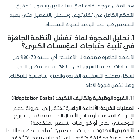
هذا المقال موجه لقادة المؤسسات الذين يسعون لتحقيق
التحكم الكامل
في تقنياتهم، وسنحلل بالتفصيل متى يصبح
التخصيص هو الخيار الوحيد لنموك المستدام.
1. تحليل الفجوة: لماذا تفشل الأنظمة الجاهزة
في تلبية احتياجات المؤسسات الكبرى؟
الأنظمة الجاهزة مصممة لـ “الأغلبية” أي لتلبية 70-80% من
الاحتياجات العامة للسوق. لكن الـ 20% المتبقية هي التي
تشكل بصمتك التشغيلية الفريدة والميزة التنافسية لشركتك.
وهنا تكمن فجوة الأداء:
1.1. القيود الوظيفية وتكاليف التكيف (Adaptation Costs)
العمليات الفريدة:
الأنظمة الجاهزة تفتقر إلى المرونة لدعم
الإجراءات المعقدة أو نماذج الأعمال المتخصصة (مثل التوزيع
اللوجستي الخاص أو خوارزميات التسعير المتقدمة).
التخصيص المحدود:
محاولات “تخصيص” الأنظمة الجاهزة غالبًا ما
تكون صعبة ومكلفة وتؤدي إلى “تعديلات برمجية” تُفقد