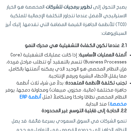
يصبح التحول إلى
تطوير برمجيات للشركات
المخصصة هو الخيار
الاستراتيجي الأفضل عندما تتجاوز التكلفة الإجمالية للملكية
(TCO) للأنظمة الجاهزة القيمة المضافة التي تقدمها. إليك أبرز
السيناريوهات:
2.1. عندما تكون الكفاءة التشغيلية هي محرك النمو
أتمتة العمليات الأساسية:
إذا كانت عملياتك التشغيلية (Core
Business Processes) تتسم بالتعقيد أو تتطلب مراحل فريدة،
فإن النظام المخصص هو الوحيد الذي يمكنه أتمتتها بالكامل،
مما يقلل الأخطاء البشرية ويرفع الإنتاجية.
تجنب تكلفة الأنظمة المتعددة:
بدلاً من شراء ثلاث أنظمة
جاهزة مختلفة (مالية، مخزون، مبيعات) ومحاولة دمجها، يوفر
النظام المخصص نظامًا واحدًا ومتكاملاً (مثل
أنظمة ERP
مخصصة
) منذ البداية.
2.2. الحاجة إلى قابلية التوسع غير المحدودة
تنمو الشركات في السوق السعودي بسرعة فائقة. قد يصل
النظام الجاهز إلى حدوده القصوى في التعامل مع حجم