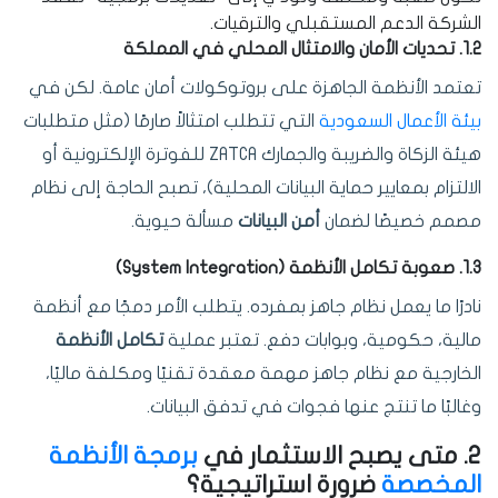
الشركة الدعم المستقبلي والترقيات.
1.2. تحديات الأمان والامتثال المحلي في المملكة
تعتمد الأنظمة الجاهزة على بروتوكولات أمان عامة. لكن في
بيئة الأعمال السعودية
التي تتطلب امتثالاً صارمًا (مثل متطلبات
هيئة الزكاة والضريبة والجمارك ZATCA للفوترة الإلكترونية أو
الالتزام بمعايير حماية البيانات المحلية)، تصبح الحاجة إلى نظام
مصمم خصيصًا لضمان
أمن البيانات
مسألة حيوية.
1.3. صعوبة تكامل الأنظمة (System Integration)
نادرًا ما يعمل نظام جاهز بمفرده. يتطلب الأمر دمجًا مع أنظمة
مالية، حكومية، وبوابات دفع. تعتبر عملية
تكامل الأنظمة
الخارجية مع نظام جاهز مهمة معقدة تقنيًا ومكلفة ماليًا،
وغالبًا ما تنتج عنها فجوات في تدفق البيانات.
2. متى يصبح الاستثمار في
برمجة الأنظمة
المخصصة
ضرورة استراتيجية؟