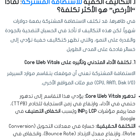
I. التكاليف الخفية
للاستضافة المشتركة
: لماذا
“الأرخص” هو الأكثر تكلفة؟
في ظاهرها، قد تكلف الاستضافة المشتركة بضعة دولارات
شهرياً. لكن هذه التكاليف لا تأخذ في الحسبان التضحية بالجودة
والقدرة على النمو، والتي تظهر كتكاليف خفية تؤدي إلى
خسائر فادحة على المدى الطويل.
1. تكلفة الأداء المتدني وتأثيره على Core Web Vitals
الاستضافة المشتركة تعني أن موقعك يتقاسم موارد السيرفر
(CPU, RAM, Disk I/O) مع مئات المواقع الأخرى.
تدهور Core Web Vitals:
يؤدي هذا التقاسم إلى تدهور
حتمي في الأداء، وارتفاع في زمن الاستجابة للخادم (TTFB)،
مما يرفع مؤشرات
LCP
و
INP
ويُسبب
انخفاض التصنيف
في
Google.
التكلفة الحقيقية:
خسارة في معدلات التحويل (Conversion
Rate)، وارتفاع معدل الارتداد (Bounce Rate)، وانخفاض في