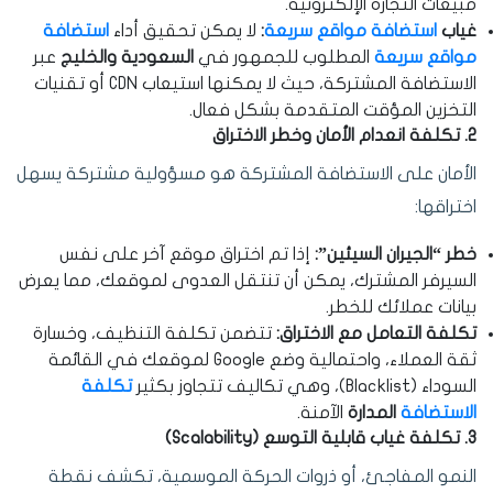
مبيعات التجارة الإلكترونية.
غياب
استضافة مواقع سريعة
:
لا يمكن تحقيق أداء
استضافة
مواقع سريعة
المطلوب للجمهور في
السعودية والخليج
عبر
الاستضافة المشتركة، حيث لا يمكنها استيعاب CDN أو تقنيات
التخزين المؤقت المتقدمة بشكل فعال.
2. تكلفة انعدام الأمان وخطر الاختراق
الأمان على الاستضافة المشتركة هو مسؤولية مشتركة يسهل
اختراقها:
خطر “الجيران السيئين”:
إذا تم اختراق موقع آخر على نفس
السيرفر المشترك، يمكن أن تنتقل العدوى لموقعك، مما يعرض
بيانات عملائك للخطر.
تكلفة التعامل مع الاختراق:
تتضمن تكلفة التنظيف، وخسارة
ثقة العملاء، واحتمالية وضع Google لموقعك في القائمة
السوداء (Blacklist)، وهي تكاليف تتجاوز بكثير
تكلفة
الاستضافة
المدارة
الآمنة.
3. تكلفة غياب قابلية التوسع (Scalability)
النمو المفاجئ، أو ذروات الحركة الموسمية، تكشف نقطة