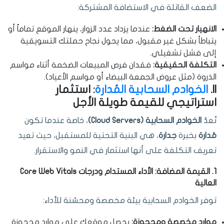
الضعف القاتلة في الاستضافة المشتركة:
الانهيار تحت الضغط:
عندما يزداد عدد الزوار، ينهار الموقع تماماً أو
يتباطأ بشكل غير مقبول، مما يحول نجاح حملتك التسويقية
إلى فشل تشغيلي.
التكلفة الحقيقية:
فقدان فرص المبيعات الضخمة أثناء مواسم
الذروة (مثل عروض الجمعة البيضاء أو مواسم الأعياد).
II.
الخوادم السحابية المُدارة
: استثمار
استراتيجي للقيمة طويلة الأجل
تُعدّ
الخوادم السحابية (Cloud Servers)
، خاصة عندما تكون
مُدارة
بخبرة
جدارة
، هي البنية التحتية للمستقبل، حيث تعيد
تعريف التكلفة على أنها استثمار في النمو والاستقرار.
1. القيمة المضافة: الأداء المستدام ودرجات Core Web Vitals
العالية
توفر الخوادم السحابية بيئة مخصصة ومحسّنة للأداء:
موارد مخصصة ومحجوزة:
يحصل موقعك على موارد محجوزة