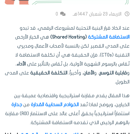
الاربعاء 23 شعبان 1447هـ
0
عند اتخاذ قرار البنية التحتية لمشروعك الرقمي، قد تبدو
الاستضافة المشتركة
(Shared Hosting)
هي الخيار الأرخص
على المدى القصير. لكن بالنسبة لأصحاب الأعمال ومديري
التقنية (CTOs)، فإن الحقيقة هي أن تكلفة الاستضافة لا
تُقاس بالرسوم الشهرية الأولية، بل تُقاس بالتأثير على
الأداء
،
و
قابلية التوسع
، و
الأمان
، وأخيراً،
التكلفة الحقيقية
على المدى
الطويل.
هذا المقال يقدم مقارنة استراتيجية واقتصادية عميقة بين
الخيارين، ويوضح لماذا تُعد
الخوادم السحابية المُدارة
من
جدارة
استثماراً استراتيجياً يحقق أعلى عائد على الاستثمار (ROI) مقارنة
بالوهم الرخيص الذي تقدمه الاستضافة المشتركة.