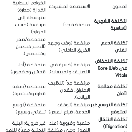
الخوادم السحابية
المكون
الاستضافة المشتركة
المُدارة (جدارة)
متوسطة إلى
التكلفة الشهرية
منخفضة جداً.
مرتفعة (حسب
الأساسية
الموارد).
منخفضة/صفر
تكلفة الدعم
مرتفعة (وقت وجهد
(الدعم مُتضمن
الفني
الفريق الداخلي).
ومُتخصص).
تكلفة الانخفاض
مرتفعة (خسارة في
منخفضة (أداء
في Core Web
التصنيف والمبيعات).
مُحسّن ومضمون).
Vitals
مرتفعة جداً (تنظيف
تكلفة معالجة
منخفضة (حماية
الاختراق، فقدان
الأمان
مُدارة ومُستمرة).
البيانات).
تكلفة التوسع غير
مرتفعة (توقف
منخفضة (توسع
المتوقع
الخدمة، ضياع الفرص).
تلقائي وسريع).
تكلفة الانتقال
حتمية وضرورية (عند
غير ضرورية؛ البنية
(Migration)
النمو)، وهي مكلفة.
التحتية مهيأة للنمو.