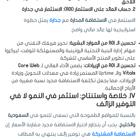
اللاحق
2. حساب العائد على الاستثمار (ROI): الاستثمار في جدارة
الاستثمار في
الاستضافة المدارة
مع
جدارة
يمثل خطوة
استراتيجية لها عائد مالي واضح:
تحسين الـ ROI من الموارد البشرية:
تحرير فريقك التقني من
مهام إدارة البنية التحتية الروتينية والمستهلكة للوقت، ليركزوا
على تطوير المنتج الأساسي للشركة.
تحسين الـ ROI من الإيرادات:
يضمن الأداء العالي لـ
Core Web
Vitals
والـ Uptime المستمر زيادة في معدلات التحويل وزيادة
الإيرادات، مما يجعل تكلفة الاستضافة مجرد نسبة صغيرة من
الأرباح الإجمالية.
IV. خلاصة واستنتاج: استثمر في النمو لا في
التوفير الزائف
بالنسبة للمواقع الطموحة التي تسعى للنمو في
السعودية
والخليج
، يجب أن يتجاوز اختيار الاستضافة مجرد مقارنة الأسعار. إن
الاستضافة المشتركة
هي توفير زائف ينتهي به المطاف