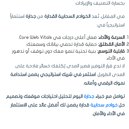
بخسارة التصنيف والإيرادات.
في المقابل، تُعد
الخوادم السحابية المُدارة
من
جدارة
استثماراً
استراتيجياً في:
السرعة والأداء:
ضمان أعلى درجات في Core Web Vitals.
الأمان المُطلق:
حماية مُدارة تحمي بياناتك وسمعتك.
قابلية التوسع:
بنية تحتية تنمو معك دون توقف أو تدهور
في الأداء.
لا تدع قرار التوفير قصير المدى يُكلفك خسائر فادحة على
المدى الطويل.
استثمر في شريك استراتيجي يضمن استدامة
نموك الرقمي وأمانه.
تواصل مع خبراء
جدارة
اليوم لتحليل احتياجات موقعك وتصميم
حل
خوادم سحابية
مُدارة يضمن لك أفضل عائد على الاستثمار
في الأداء والأمان.