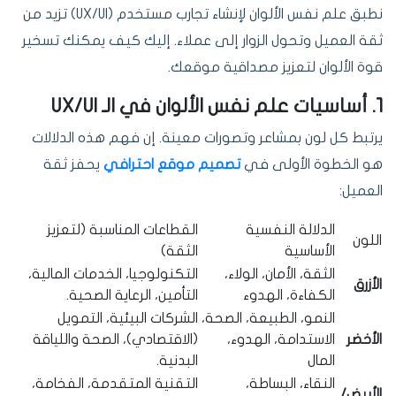
نطبق علم نفس الألوان لإنشاء تجارب مستخدم (UX/UI) تزيد من
ثقة العميل وتحول الزوار إلى عملاء. إليك كيف يمكنك تسخير
قوة الألوان لتعزيز مصداقية موقعك.
1. أساسيات علم نفس الألوان في الـ UX/UI
يرتبط كل لون بمشاعر وتصورات معينة. إن فهم هذه الدلالات
هو الخطوة الأولى في
تصميم موقع احترافي
يحفز ثقة
العميل:
الدلالة النفسية
القطاعات المناسبة (لتعزيز
اللون
الأساسية
الثقة)
الثقة، الأمان، الولاء،
التكنولوجيا، الخدمات المالية،
الأزرق
الكفاءة، الهدوء
التأمين، الرعاية الصحية.
النمو، الطبيعة، الصحة،
الشركات البيئية، التمويل
الأخضر
الاستدامة، الهدوء،
(الاقتصادي)، الصحة واللياقة
المال
البدنية.
النقاء، البساطة،
التقنية المتقدمة، الفخامة،
الأبيض/