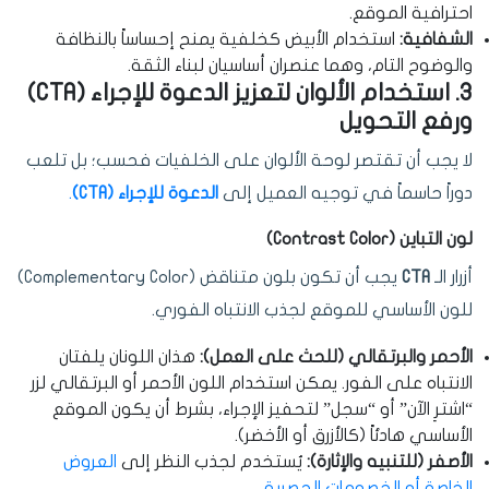
احترافية الموقع.
الشفافية:
استخدام الأبيض كخلفية يمنح إحساساً بالنظافة
والوضوح التام، وهما عنصران أساسيان لبناء الثقة.
3. استخدام الألوان لتعزيز الدعوة للإجراء (CTA)
ورفع التحويل
لا يجب أن تقتصر لوحة الألوان على الخلفيات فحسب؛ بل تلعب
دوراً حاسماً في توجيه العميل إلى
الدعوة للإجراء (CTA)
.
لون التباين (Contrast Color)
أزرار الـ
CTA
يجب أن تكون بلون متناقض (Complementary Color)
للون الأساسي للموقع لجذب الانتباه الفوري.
الأحمر والبرتقالي (للحث على العمل):
هذان اللونان يلفتان
الانتباه على الفور. يمكن استخدام اللون الأحمر أو البرتقالي لزر
“اشترِ الآن” أو “سجل” لتحفيز الإجراء، بشرط أن يكون الموقع
الأساسي هادئاً (كالأزرق أو الأخضر).
الأصفر (للتنبيه والإثارة):
يُستخدم لجذب النظر إلى
العروض
الخاصة أو الخصومات الحصرية
.