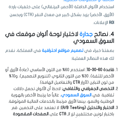
استخدام الألوان الدافئة (الأحمر، البرتقالي) على خلفيات باردة
(الأزرق، الأخضر) يزيد بشكل كبير من معدل النقر (CTR) ويحسن
ROI
الإعلانات.
4. نصائح
جدارة
لاختيار لوحة ألوان موقعك في
السوق السعودي
بصفتنا خبراء في
تصميم مواقع احترافية
في المملكة، نقدم
لك هذه النصائح العملية:
قاعدة 60-30-10:
استخدم 60% من اللون الأساسي (عادةً الأزرق أو
الأخضر للثقة)، 30% من اللون الثانوي (لتنويع التصميم)، و10%
من لون التباين (لأزرار
CTA
والتفاصيل الهامة).
التخصص الجغرافي والثقافي:
لاحظ أن الألوان تحمل دلالات
ثقافية. في
السوق السعودي
، غالباً ما يرتبط الأخضر بالهوية
الوطنية والنمو، بينما الأزرق مرتبط بالخدمات المالية الموثوقة.
الاختبار والتحليل (A/B Testing):
لا تعتمد على التخمين. قم
باختبار لونين مختلفين لزر الـ
CTA
على
الصفحات المقصودة