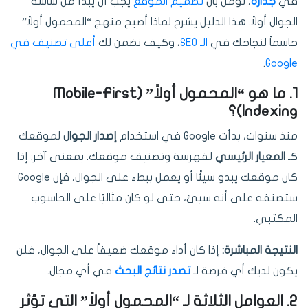
في
جدارة
، نؤمن بأن
تصميم الموقع
يجب أن يبدأ من شاشة
الجوال أولاً. هذا الدليل يشرح لماذا أصبح منهج “المحمول أولاً”
حاسماً لنجاحك في
الـ SEO
، وكيف نضمن لك
أعلى تصنيف في
.
Google
1. ما هو “المحمول أولاً” (Mobile-First
Indexing)؟
منذ سنوات، بدأت Google في استخدام
إصدار الجوال
لموقعك
كـ
المعيار الرئيسي
لفهرسة وتصنيف موقعك. بمعنى آخر: إذا
كان موقعك يبدو سيئًا أو يعمل ببطء على الجوال، فإن Google
ستصنفه على أنه سيئ، حتى لو كان مثاليًا على الحاسوب
المكتبي.
النتيجة المباشرة:
إذا كان أداء موقعك ضعيفاً على الجوال، فلن
يكون لديك أي فرصة لـ
تصدر نتائج البحث
في أي مجال.
2. العوامل الثلاثة لـ “المحمول أولاً” التي تؤثر