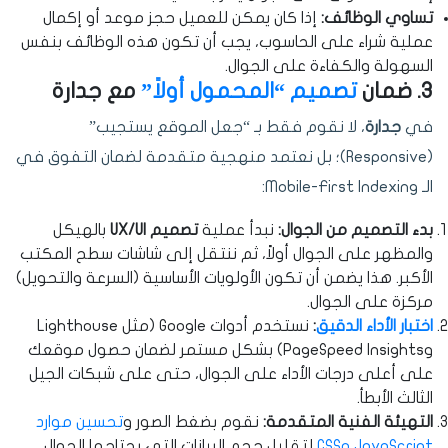
تساوي الوظائف:
إذا كان يمكن للعميل حجز موعد أو إكمال
عملية شراء على الحاسوب، يجب أن تكون هذه الوظائف بنفس
السهولة والكفاءة على الجوال.
3. ضمان
تصميم “المحمول أولاً”
مع جدارة
في
جدارة
، لا نقوم فقط بـ “جعل الموقع يستجيب”
(Responsive)؛ بل نعتمد منهجية متقدمة لضمان التفوق في
الـ Mobile-First Indexing:
بدء التصميم من الجوال:
نبدأ عملية
تصميم UX/UI
بالهيكل
والمظهر على الجوال أولاً، ثم ننتقل إلى شاشات سطح المكتب
الأكبر. هذا يضمن أن تكون الأولويات الأساسية (السرعة والتحويل)
مركزة على الجوال.
اختبار الأداء الدقيق
:
نستخدم أدوات Google (مثل Lighthouse
وPageSpeed Insights) بشكل مستمر لضمان حصول موقعك
على أعلى درجات الأداء على الجوال، حتى على شبكات الجيل
الثالث الأبطأ.
التهيئة الفنية المتقدمة:
نقوم بضغط الصور و
تحسين موارد
JavaScript وCSS
لتقليل حجم البيانات التي يحتاجها الجوال