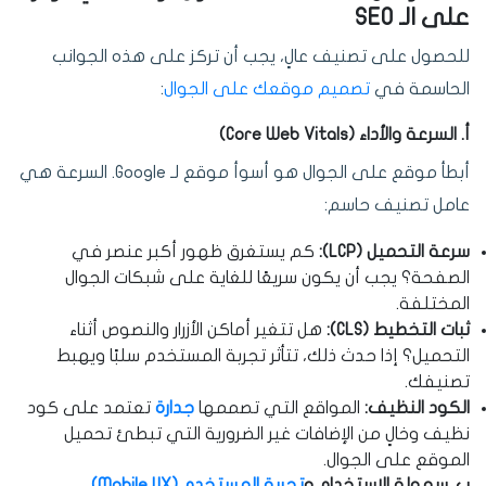
على الـ SEO
للحصول على تصنيف عالٍ، يجب أن تركز على هذه الجوانب
الحاسمة في
تصميم موقعك على الجوال
:
أ. السرعة والأداء (Core Web Vitals)
أبطأ موقع على الجوال هو أسوأ موقع لـ Google. السرعة هي
عامل تصنيف حاسم:
سرعة التحميل (LCP):
كم يستغرق ظهور أكبر عنصر في
الصفحة؟ يجب أن يكون سريعًا للغاية على شبكات الجوال
المختلفة.
ثبات التخطيط (CLS):
هل تتغير أماكن الأزرار والنصوص أثناء
التحميل؟ إذا حدث ذلك، تتأثر تجربة المستخدم سلبًا ويهبط
تصنيفك.
الكود النظيف:
المواقع التي تصممها
جدارة
تعتمد على كود
نظيف وخالٍ من الإضافات غير الضرورية التي تبطئ تحميل
الموقع على الجوال.
ب. سهولة الاستخدام و
تجربة المستخدم (Mobile UX)