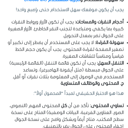
يجب أن يكون موقعك سهل الاستخدام حتى بإصبع واحد!
أحجام النقرات والمساحات:
يجب أن تكون الأزرار وروابط النقرات
كبيرة بما يكفي ومتباعدة لتجنب النقر الخاطئ. الأزرار الصغيرة
على الجوال تضر بمعدل التحويل.
سهولة القراءة:
لا يجب على المستخدم أن يضطر إلى تكبير أو
تصغير الصفحة لقراءة المحتوى. يجب أن يكون حجم الخط
قياسياً ومناسباً للشاشات الصغيرة.
التنقل السهل:
يجب أن تكون قائمة التنقل (القائمة الرئيسية)
على الجوال مبسطة (مثل أيقونة الهامبرغر)، وتساعد
المستخدم في الوصول إلى المعلومة بثلاث نقرات أو أقل.
ج. المحتوى والوظائف المتساوية
هذا هو الاختبار الحقيقي لمبدأ “المحمول أولاً”:
تساوي المحتوى:
تأكد من أن
كل
المحتوى المهم (النصوص،
الصور، العناوين الفرعية، البيانات الوصفية) المتاح على نسخة
سطح المكتب، متاح أيضاً وبشكل واضح على نسخة الجوال.
إخفاء المحتوى على الجوال يضر بالتصنيف.