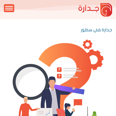
جــدارة
جدارة في سطور