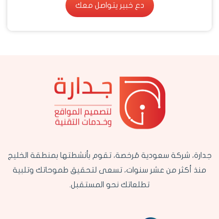
دع خبير يتواصل معك
دع خبير يتواصل معك
جدارة، شركة سعودية مُرخصة، تقوم بأنشطتها بمنطقة الخليج
منذ أكثر من عشر سنوات، تسعى لتحقيق طموحاتك وتلبية
تطلعاتك نحو المستقبل.