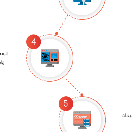
الوص
وا
يمات