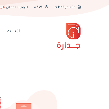
24 صفر 1448 هـ
6:26 م
التوقيت المحلي
(الر
الرئيسية
جــدارة