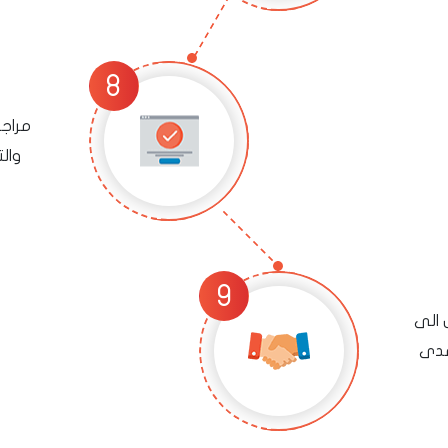
مراج
وال
 الى
مدى