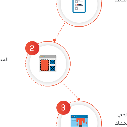
العم
ارجي
احظات