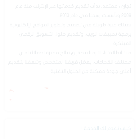
تجاري معتمد، بدأت تقديم خدماتها عبر الإنترنت منذ عام
2009 وتأسست رسميًا في عام 2013.
جارى التحميل99%
نمتلك خبرة طويلة في تصميم وتطوير المواقع الإلكترونية،
برمجة تطبيقات الويب، وتقديم حلول التسويق الرقمي
المبتكرة.
منذ انطلاقتنا، التزمنا بتحقيق نتائج مميزة لعملائنا في
مختلف القطاعات، بفضل فريقنا المتخصص وشغفنا بتقديم
أعلى جودة ممكنة من الحلول التقنية.
مشاهدة المزيد
مشاهدة المزيد
كيف نقدم لك الخدمة !