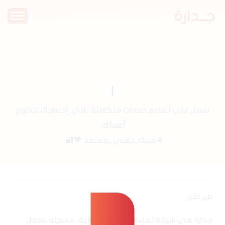
جــدارة
نعمل على تقديم خدمات متكاملة تلبي إحتياجك لتطوير
أعمالك.
#شريك_تقني_معتمد 🧡🔐 .