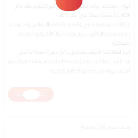
من نحن
جارى التحميل99%
جدارة هي شركة تقنية سعودية رسمية، مسجلة بسجل
تجاري معتمد، بدأت تقديم خدماتها عبر الإنترنت منذ عام
2009 وتأسست رسميًا في عام 2013.
نمتلك خبرة طويلة في تصميم وتطوير المواقع الإلكترونية،
برمجة تطبيقات الويب، وتقديم حلول التسويق الرقمي
المبتكرة.
منذ انطلاقتنا، التزمنا بتحقيق نتائج مميزة لعملائنا في
مختلف القطاعات، بفضل فريقنا المتخصص وشغفنا بتقديم
أعلى جودة ممكنة من الحلول التقنية.
مشاهدة المزيد
مشاهدة المزيد