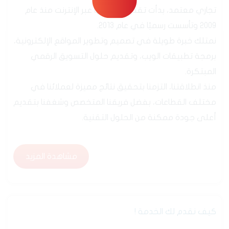
من نحن
جدارة هي شركة تقنية سعودية رسمية، مسجلة بسجل
تجاري معتمد، بدأت تقديم خدماتها عبر الإنترنت منذ عام
2009 وتأسست رسميًا في عام 2013.
نمتلك خبرة طويلة في تصميم وتطوير المواقع الإلكترونية،
برمجة تطبيقات الويب، وتقديم حلول التسويق الرقمي
المبتكرة.
منذ انطلاقتنا، التزمنا بتحقيق نتائج مميزة لعملائنا في
مختلف القطاعات، بفضل فريقنا المتخصص وشغفنا بتقديم
أعلى جودة ممكنة من الحلول التقنية.
مشاهدة المزيد
مشاهدة المزيد