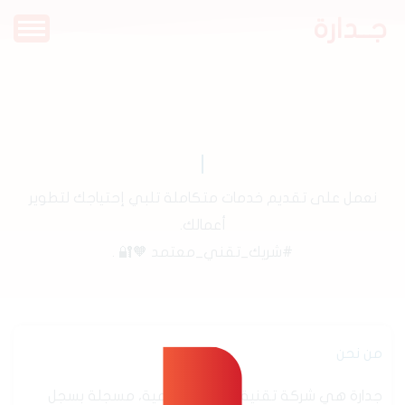
جــدارة
نعمل على تقديم خدمات متكاملة تلبي إحتياجك لتطوير
أعمالك.
#شريك_تقني_معتمد 🧡🔐 .