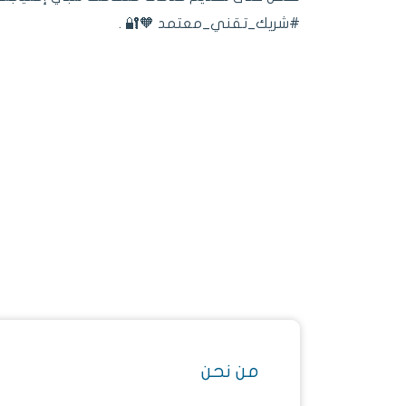
#شريك_تقني_معتمد 🧡🔐 .
من نحن