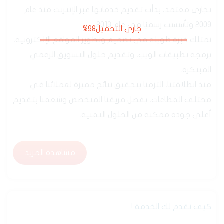
من نحن
جارى التحميل99%
جدارة هي شركة تقنية سعودية رسمية، مسجلة بسجل
تجاري معتمد، بدأت تقديم خدماتها عبر الإنترنت منذ عام
2009 وتأسست رسميًا في عام 2013.
نمتلك خبرة طويلة في تصميم وتطوير المواقع الإلكترونية،
برمجة تطبيقات الويب، وتقديم حلول التسويق الرقمي
المبتكرة.
منذ انطلاقتنا، التزمنا بتحقيق نتائج مميزة لعملائنا في
مختلف القطاعات، بفضل فريقنا المتخصص وشغفنا بتقديم
أعلى جودة ممكنة من الحلول التقنية.
مشاهدة المزيد
مشاهدة المزيد