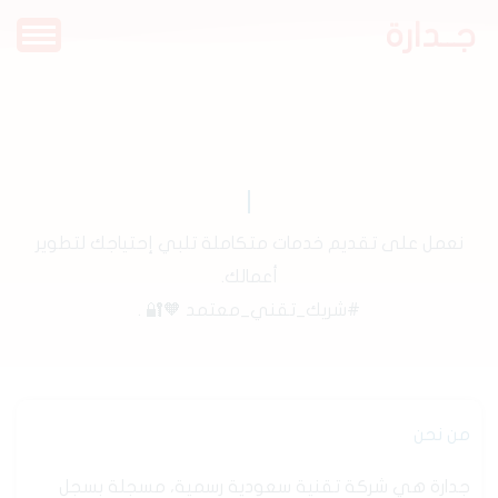
جــدارة
نعمل على تقديم خدمات متكاملة تلبي إحتياجك لتطوير
أعمالك.
#شريك_تقني_معتمد 🧡🔐 .