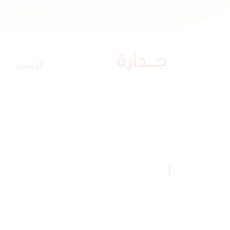
25 صفر 1448 هـ
8:04 ص
التوقيت المحلي
(الر
الرئيسية
جــدارة
نعمل على تقديم خدمات متكاملة تلبي إحتياجك ل