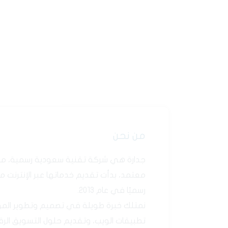
#شريك_تقني_معتمد 🧡🔐 .
من نحن