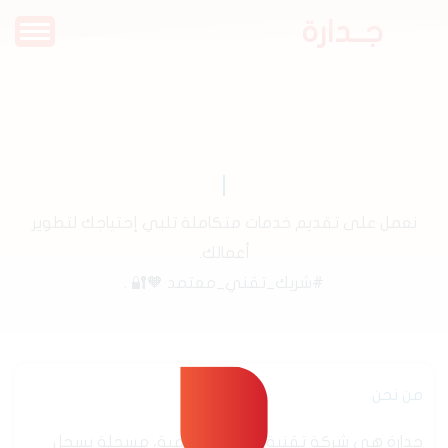
جــدارة
نعمل على تقديم خدمات متكاملة تلبي إحتياجك لتطوير
أعمالك.
#شريك_تقني_معتمد 🧡🔐 .