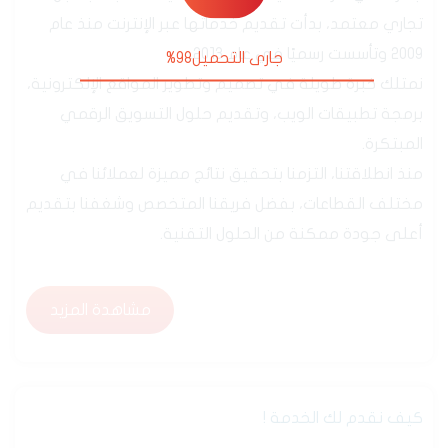
من نحن
جارى التحميل99%
جدارة هي شركة تقنية سعودية رسمية، مسجلة بسجل
تجاري معتمد، بدأت تقديم خدماتها عبر الإنترنت منذ عام
2009 وتأسست رسميًا في عام 2013.
نمتلك خبرة طويلة في تصميم وتطوير المواقع الإلكترونية،
برمجة تطبيقات الويب، وتقديم حلول التسويق الرقمي
المبتكرة.
منذ انطلاقتنا، التزمنا بتحقيق نتائج مميزة لعملائنا في
مختلف القطاعات، بفضل فريقنا المتخصص وشغفنا بتقديم
أعلى جودة ممكنة من الحلول التقنية.
مشاهدة المزيد
مشاهدة المزيد