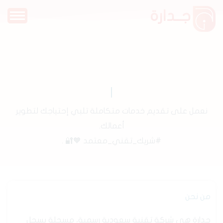
جــدارة
نعمل على تقديم خدمات متكاملة تلبي إحتياجك لتطوير
أعمالك.
#شريك_تقني_معتمد 🧡🔐 .