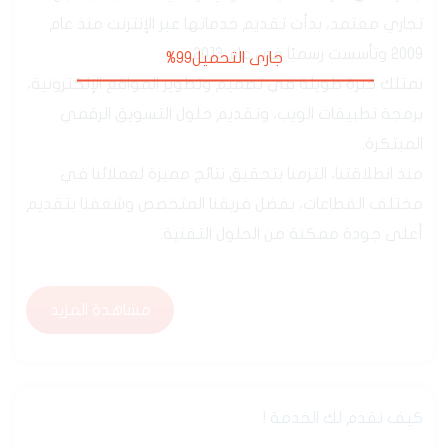
من نحن
جدارة هي شركة تقنية سعودية رسمية، مسجلة بسجل
تجاري معتمد، بدأت تقديم خدماتها عبر الإنترنت منذ عام
2009 وتأسست رسميًا في عام 2013.
نمتلك خبرة طويلة في تصميم وتطوير المواقع الإلكترونية،
برمجة تطبيقات الويب، وتقديم حلول التسويق الرقمي
المبتكرة.
منذ انطلاقتنا، التزمنا بتحقيق نتائج مميزة لعملائنا في
مختلف القطاعات، بفضل فريقنا المتخصص وشغفنا بتقديم
أعلى جودة ممكنة من الحلول التقنية.
مشاهدة المزيد
مشاهدة المزيد