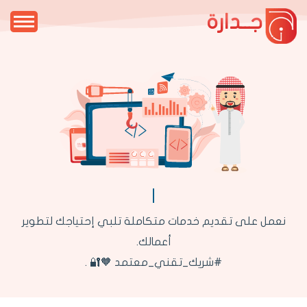
جــدارة
نعمل على تقديم خدمات متكاملة تلبي إحتياجك لتطوير
أعمالك.
#شريك_تقني_معتمد 🧡🔐 .