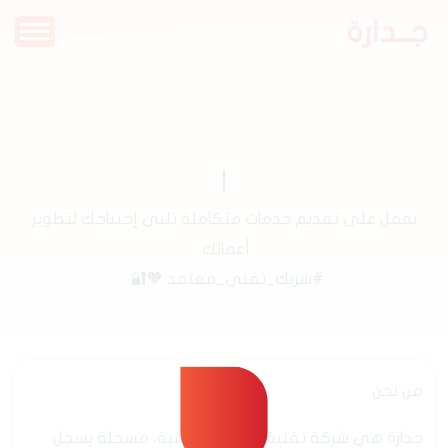
جــدارة
نعمل على تقديم خدمات متكاملة تلبي إحتياجك لتطوير
أعمالك.
#شريك_تقني_معتمد 🧡🔐 .