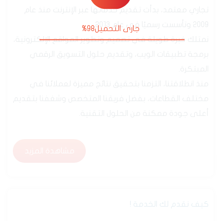
من نحن
جارى التحميل99%
جدارة هي شركة تقنية سعودية رسمية، مسجلة بسجل
تجاري معتمد، بدأت تقديم خدماتها عبر الإنترنت منذ عام
2009 وتأسست رسميًا في عام 2013.
نمتلك خبرة طويلة في تصميم وتطوير المواقع الإلكترونية،
برمجة تطبيقات الويب، وتقديم حلول التسويق الرقمي
المبتكرة.
منذ انطلاقتنا، التزمنا بتحقيق نتائج مميزة لعملائنا في
مختلف القطاعات، بفضل فريقنا المتخصص وشغفنا بتقديم
أعلى جودة ممكنة من الحلول التقنية.
مشاهدة المزيد
مشاهدة المزيد