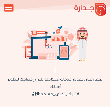
جــدارة
نعمل على تقديم خدمات متكاملة تلبي إحتياجك لتطوير
أعمالك.
#شريك_تقني_معتمد 🧡🔐 .