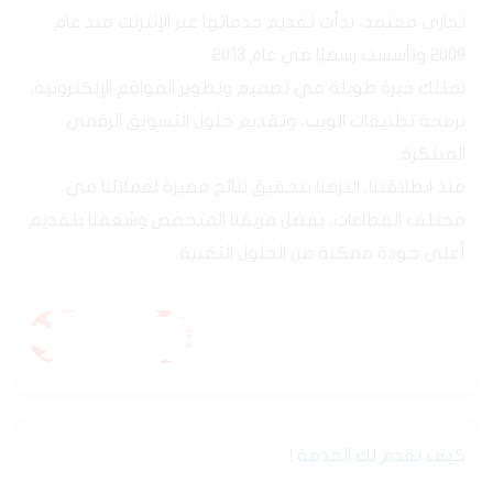
تجاري معتمد، بدأت تقديم خدماتها عبر الإنترنت منذ عام
2009 وتأسست رسميًا في عام 2013.
جارى التحميل99%
نمتلك خبرة طويلة في تصميم وتطوير المواقع الإلكترونية،
برمجة تطبيقات الويب، وتقديم حلول التسويق الرقمي
المبتكرة.
منذ انطلاقتنا، التزمنا بتحقيق نتائج مميزة لعملائنا في
مختلف القطاعات، بفضل فريقنا المتخصص وشغفنا بتقديم
أعلى جودة ممكنة من الحلول التقنية.
مشاهدة المزيد
مشاهدة المزيد
كيف نقدم لك الخدمة !